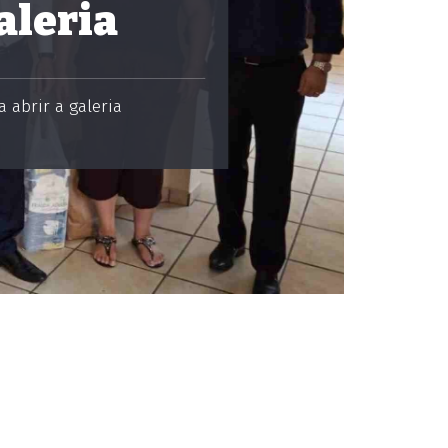
aleria
 abrir a galeria