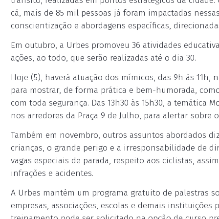
trânsito, realizadas em pontos estratégicos da cidade
cá, mais de 85 mil pessoas já foram impactadas nessas
conscientização e abordagens específicas, direcionadas 
Em outubro, a Urbes promoveu 36 atividades educativa
ações, ao todo, que serão realizadas até o dia 30.
Hoje (5), haverá atuação dos mímicos, das 9h às 11h, 
para mostrar, de forma prática e bem-humorada, como s
com toda segurança. Das 13h30 às 15h30, a temática Mo
nos arredores da Praça 9 de Julho, para alertar sobre 
Também em novembro, outros assuntos abordados dize
crianças, o grande perigo e a irresponsabilidade de diri
vagas especiais de parada, respeito aos ciclistas, ass
infrações e acidentes.
A Urbes mantém um programa gratuito de palestras sob
empresas, associações, escolas e demais instituições p
treinamento pode ser solicitado na opção de curso pr