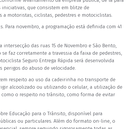
. Conforme levantamento da empresa pública, de lá para
 iniciativas, que consistem em blitze de
a motoristas, ciclistas, pedestres e motociclistas.
s. Para novembro, a programação está definida com 41
na intersecção das ruas 15 de Novembro e São Bento,
e faz corretamente a travessia da faixa de pedestres,
tociclista Seguro Entrega Rápida será desenvolvida
os perigos do abuso de velocidade.
m respeito ao uso da cadeirinha no transporte de
gir alcoolizado ou utilizando o celular, a utilização de
im como o respeito no trânsito, como forma de evitar
re Educação para o Trânsito, disponível para
úblicas ou particulares. Além do formato on-line, o
esencial, sempre seguindo rigorosamente todas as