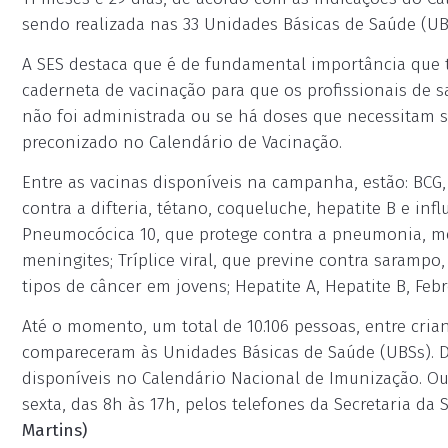
sendo realizada nas 33 Unidades Básicas de Saúde (UBS
A SES destaca que é de fundamental importância que 
caderneta de vacinação para que os profissionais de 
não foi administrada ou se há doses que necessitam s
preconizado no Calendário de Vacinação.
Entre as vacinas disponíveis na campanha, estão: BCG,
contra a difteria, tétano, coqueluche, hepatite B e inf
Pneumocócica 10, que protege contra a pneumonia, men
meningites; Tríplice viral, que previne contra sarampo,
tipos de câncer em jovens; Hepatite A, Hepatite B, Febr
Até o momento, um total de 10.106 pessoas, entre crian
compareceram às Unidades Básicas de Saúde (UBSs). Des
disponíveis no Calendário Nacional de Imunização. O
sexta, das 8h às 17h, pelos telefones da Secretaria da S
Martins)