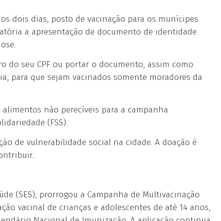
os dois dias, posto de vacinação para os munícipes
gatória a apresentação de documento de identidade
ose.
ro do seu CPF ou portar o documento, assim como
cia, para que sejam vacinados somente moradores da
e alimentos não perecíveis para a campanha
idariedade (FSS).
ação de vulnerabilidade social na cidade. A doação é
ntribuir.
Saúde (SES), prorrogou a Campanha de Multivacinação
uação vacinal de crianças e adolescentes de até 14 anos,
alendário Nacional de Imunização. A aplicação continua