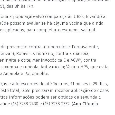
), das 8h às 17h.
toda a população-alvo compareça às UBSs, levando a
saúde possam avaliar se há alguma vacina que ainda
er aplicadas, para completar o esquema vacinal
 de prevenção contra a tuberculose; Pentavalente,
luenza B; Rotavírus humano, contra a diarreia;
ingite e otite; Meningocócica C e ACWY, contra
 caxumba e rubéola; Antivaricela; Vacina HPV, que evita
e Amarela e Poliomielite.
ças e adolescentes de até 14 anos, 11 meses e 29 dias,
te total, 6.651 precisaram receber aplicação de doses
utras informações podem ser obtidas de segunda a
aúde (15) 3238-2430 e (15) 3238-2332.
(Ana Cláudia