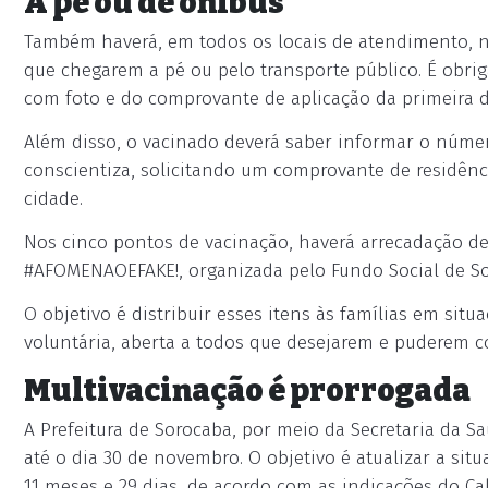
A pé ou de ônibus
Também haverá, em todos os locais de atendimento, n
que chegarem a pé ou pelo transporte público. É obri
com foto e do comprovante de aplicação da primeira d
Além disso, o vacinado deverá saber informar o núme
conscientiza, solicitando um comprovante de residên
cidade.
Nos cinco pontos de vacinação, haverá arrecadação d
#AFOMENAOEFAKE!, organizada pelo Fundo Social de Sol
O objetivo é distribuir esses itens às famílias em situ
voluntária, aberta a todos que desejarem e puderem co
Multivacinação é prorrogada
A Prefeitura de Sorocaba, por meio da Secretaria da 
até o dia 30 de novembro. O objetivo é atualizar a sit
11 meses e 29 dias, de acordo com as indicações do C