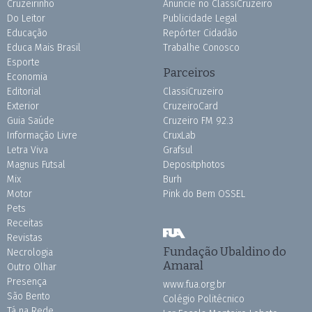
Cruzeirinho
Anuncie no ClassiCruzeiro
Do Leitor
Publicidade Legal
Educação
Repórter Cidadão
Educa Mais Brasil
Trabalhe Conosco
Esporte
Parceiros
Economia
Editorial
ClassiCruzeiro
Exterior
CruzeiroCard
Guia Saúde
Cruzeiro FM 92.3
Informação Livre
CruxLab
Letra Viva
Grafsul
Magnus Futsal
Depositphotos
Mix
Burh
Motor
Pink do Bem OSSEL
Pets
Receitas
Revistas
Fundação Ubaldino do
Necrologia
Amaral
Outro Olhar
Presença
www.fua.org.br
São Bento
Colégio Politécnico
Tá na Rede