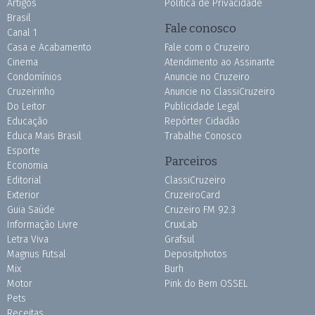
Artigos
Política de Privacidade
Brasil
Fale conosco
Canal 1
Casa e Acabamento
Fale com o Cruzeiro
Cinema
Atendimento ao Assinante
Condomínios
Anuncie no Cruzeiro
Cruzeirinho
Anuncie no ClassiCruzeiro
Do Leitor
Publicidade Legal
Educação
Repórter Cidadão
Educa Mais Brasil
Trabalhe Conosco
Esporte
Parceiros
Economia
Editorial
ClassiCruzeiro
Exterior
CruzeiroCard
Guia Saúde
Cruzeiro FM 92.3
Informação Livre
CruxLab
Letra Viva
Grafsul
Magnus Futsal
Depositphotos
Mix
Burh
Motor
Pink do Bem OSSEL
Pets
Receitas