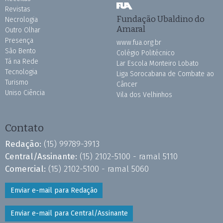
Revistas
Fundação Ubaldino do
Necrologia
Amaral
Outro Olhar
Presença
www.fua.org.br
São Bento
Colégio Politécnico
Tá na Rede
Lar Escola Monteiro Lobato
Tecnologia
Liga Sorocabana de Combate ao
Turismo
Câncer
Uniso Ciência
Vila dos Velhinhos
Contato
Redação:
(15) 99789-3913
Central/Assinante:
(15) 2102-5100 - ramal 5110
Comercial:
(15) 2102-5100 - ramal 5060
Enviar e-mail para Redação
Enviar e-mail para Central/Assinante