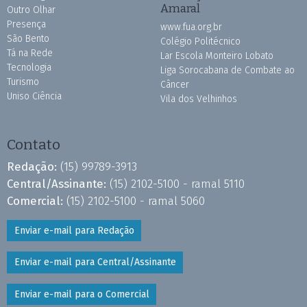
Amaral
Outro Olhar
Presença
www.fua.org.br
São Bento
Colégio Politécnico
Tá na Rede
Lar Escola Monteiro Lobato
Tecnologia
Liga Sorocabana de Combate ao
Turismo
Câncer
Uniso Ciência
Vila dos Velhinhos
Contato
Redação:
(15) 99789-3913
Central/Assinante:
(15) 2102-5100 - ramal 5110
Comercial:
(15) 2102-5100 - ramal 5060
Enviar e-mail para Redação
Enviar e-mail para Central/Assinante
Enviar e-mail para o Comercial