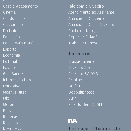
Canal 1
Casa e Acabamento
Fale com o Cruzeiro
Cinema
Atendimento ao Assinante
Condomínios
Anuncie no Cruzeiro
Cruzeirinho
Anuncie no ClassiCruzeiro
Do Leitor
Publicidade Legal
Educação
Repórter Cidadão
Educa Mais Brasil
Trabalhe Conosco
Esporte
Parceiros
Economia
Editorial
ClassiCruzeiro
Exterior
CruzeiroCard
Guia Saúde
Cruzeiro FM 92.3
Informação Livre
CruxLab
Letra Viva
Grafsul
Magnus Futsal
Depositphotos
Mix
Burh
Motor
Pink do Bem OSSEL
Pets
Receitas
Revistas
Fundação Ubaldino do
Necrologia