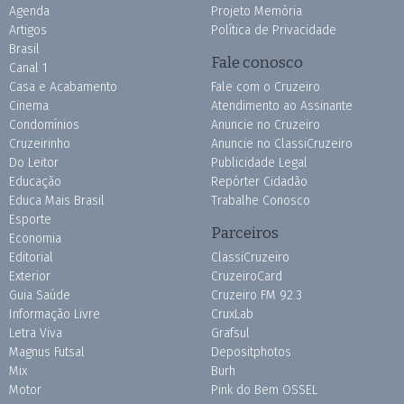
Agenda
Projeto Memória
Artigos
Política de Privacidade
Brasil
Fale conosco
Canal 1
Casa e Acabamento
Fale com o Cruzeiro
Cinema
Atendimento ao Assinante
Condomínios
Anuncie no Cruzeiro
Cruzeirinho
Anuncie no ClassiCruzeiro
Do Leitor
Publicidade Legal
Educação
Repórter Cidadão
Educa Mais Brasil
Trabalhe Conosco
Esporte
Parceiros
Economia
Editorial
ClassiCruzeiro
Exterior
CruzeiroCard
Guia Saúde
Cruzeiro FM 92.3
Informação Livre
CruxLab
Letra Viva
Grafsul
Magnus Futsal
Depositphotos
Mix
Burh
Motor
Pink do Bem OSSEL