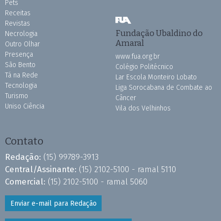
Pets
Receitas
Revistas
Fundação Ubaldino do
Necrologia
Amaral
Outro Olhar
Presença
www.fua.org.br
São Bento
Colégio Politécnico
Tá na Rede
Lar Escola Monteiro Lobato
Tecnologia
Liga Sorocabana de Combate ao
Turismo
Câncer
Uniso Ciência
Vila dos Velhinhos
Contato
Redação:
(15) 99789-3913
Central/Assinante:
(15) 2102-5100 - ramal 5110
Comercial:
(15) 2102-5100 - ramal 5060
Enviar e-mail para Redação