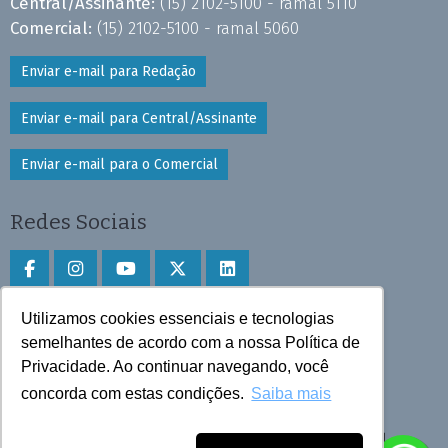
Central/Assinante:
(15) 2102-5100 - ramal 5110
Comercial:
(15) 2102-5100 - ramal 5060
Enviar e-mail para Redação
Enviar e-mail para Central/Assinante
Enviar e-mail para o Comercial
Redes Sociais
Utilizamos cookies essenciais e tecnologias
Faça download do aplicativo
semelhantes de acordo com a nossa Política de
Privacidade. Ao continuar navegando, você
Play Store e App Store
concorda com estas condições.
Saiba mais
Todos os direitos reservados © 2025 Cruzeiro do Sul