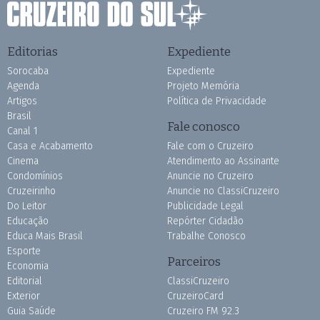
Editorias
Expediente
Sorocaba
Expediente
Agenda
Projeto Memória
Artigos
Política de Privacidade
Brasil
Fale conosco
Canal 1
Casa e Acabamento
Fale com o Cruzeiro
Cinema
Atendimento ao Assinante
Condomínios
Anuncie no Cruzeiro
Cruzeirinho
Anuncie no ClassiCruzeiro
Do Leitor
Publicidade Legal
Educação
Repórter Cidadão
Educa Mais Brasil
Trabalhe Conosco
Esporte
Parceiros
Economia
Editorial
ClassiCruzeiro
Exterior
CruzeiroCard
Guia Saúde
Cruzeiro FM 92.3