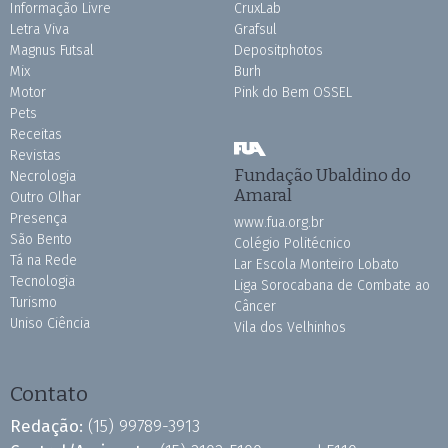
Informação Livre
CruxLab
Letra Viva
Grafsul
Magnus Futsal
Depositphotos
Mix
Burh
Motor
Pink do Bem OSSEL
Pets
Receitas
Revistas
Fundação Ubaldino do
Necrologia
Amaral
Outro Olhar
Presença
www.fua.org.br
São Bento
Colégio Politécnico
Tá na Rede
Lar Escola Monteiro Lobato
Tecnologia
Liga Sorocabana de Combate ao
Turismo
Câncer
Uniso Ciência
Vila dos Velhinhos
Contato
Redação:
(15) 99789-3913