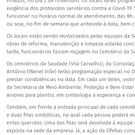
Finados, no dia 2 de novembro. Os locais terão progra
exigência dos protocolos sanitários contra a Covid-19.
funcionar no horário normal de atendimento, das 8h à
ou seja, no fim de semana que antecede à data, bem c
Os locais estão sendo revitalizados pelas equipes da S
obras de reforma, manutenção e limpeza estarão conclu
tarde, funcionários faziam roçagem no Cemitério da S
Os cemitérios da Saudade (Vila Carvalho), da Consolaç
Antônio (Wanel Ville) terão programação especial no D
prestar condolências na data. Em cada um deles, violi
da Secretaria de Meio Ambiente, Proteção e Bem-Estar
árvores para plantio, em simbologia à esperança e con
Também, em frente à entrada principal de cada cemitér
e duas fitas simbólicas, na qual cada pessoa poderá 
entes queridos. Uma das fitas será devolvida à equipe
exposta na sede da empresa. Já, a ação da Ofebas con