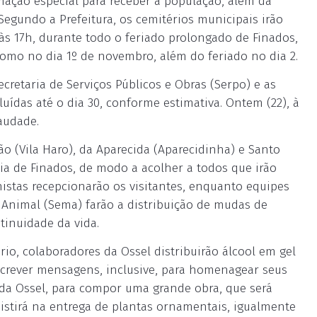
mação especial para receber a população, além da
 Segundo a Prefeitura, os cemitérios municipais irão
s 17h, durante todo o feriado prolongado de Finados,
omo no dia 1º de novembro, além do feriado no dia 2.
ecretaria de Serviços Públicos e Obras (Serpo) e as
ídas até o dia 30, conforme estimativa. Ontem (22), à
audade.
ão (Vila Haro), da Aparecida (Aparecidinha) e Santo
ia de Finados, de modo a acolher a todos que irão
nistas recepcionarão os visitantes, enquanto equipes
 Animal (Sema) farão a distribuição de mudas de
tinuidade da vida.
io, colaboradores da Ossel distribuirão álcool em gel
escrever mensagens, inclusive, para homenagear seus
 da Ossel, para compor uma grande obra, que será
sistirá na entrega de plantas ornamentais, igualmente