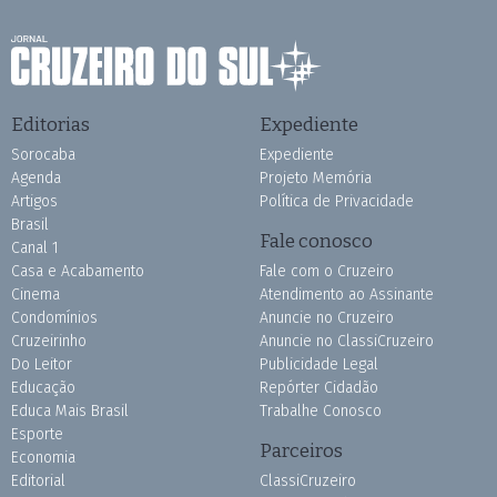
Editorias
Expediente
Sorocaba
Expediente
Agenda
Projeto Memória
Artigos
Política de Privacidade
Brasil
Fale conosco
Canal 1
Casa e Acabamento
Fale com o Cruzeiro
Cinema
Atendimento ao Assinante
Condomínios
Anuncie no Cruzeiro
Cruzeirinho
Anuncie no ClassiCruzeiro
Do Leitor
Publicidade Legal
Educação
Repórter Cidadão
Educa Mais Brasil
Trabalhe Conosco
Esporte
Parceiros
Economia
Editorial
ClassiCruzeiro