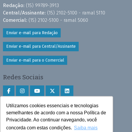
Redação:
(15) 99789-3913
Central/Assinante:
(15) 2102-5100 - ramal 5110
Comercial:
(15) 2102-5100 - ramal 5060
Enviar e-mail para Redação
Enviar e-mail para Central/Assinante
Enviar e-mail para o Comercial
Redes Sociais
Utilizamos cookies essenciais e tecnologias
Faça download do aplicativo
semelhantes de acordo com a nossa Política de
Privacidade. Ao continuar navegando, você
Play Store e App Store
concorda com estas condições.
Saiba mais