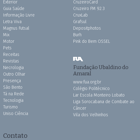
Exterior
CruzeiroCard
Guia Saúde
Cruzeiro FM 92.3
Informação Livre
CruxLab
Letra Viva
Grafsul
Magnus Futsal
Depositphotos
Mix
Burh
Motor
Pink do Bem OSSEL
Pets
Receitas
Revistas
Fundação Ubaldino do
Necrologia
Amaral
Outro Olhar
Presença
www.fua.org.br
São Bento
Colégio Politécnico
Tá na Rede
Lar Escola Monteiro Lobato
Tecnologia
Liga Sorocabana de Combate ao
Turismo
Câncer
Uniso Ciência
Vila dos Velhinhos
Contato