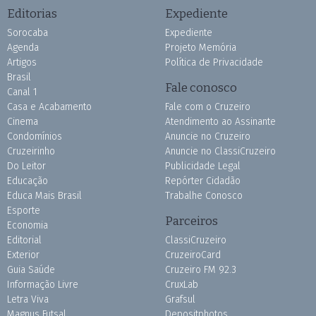
Editorias
Expediente
Sorocaba
Expediente
Agenda
Projeto Memória
Artigos
Política de Privacidade
Brasil
Fale conosco
Canal 1
Casa e Acabamento
Fale com o Cruzeiro
Cinema
Atendimento ao Assinante
Condomínios
Anuncie no Cruzeiro
Cruzeirinho
Anuncie no ClassiCruzeiro
Do Leitor
Publicidade Legal
Educação
Repórter Cidadão
Educa Mais Brasil
Trabalhe Conosco
Esporte
Parceiros
Economia
Editorial
ClassiCruzeiro
Exterior
CruzeiroCard
Guia Saúde
Cruzeiro FM 92.3
Informação Livre
CruxLab
Letra Viva
Grafsul
Magnus Futsal
Depositphotos