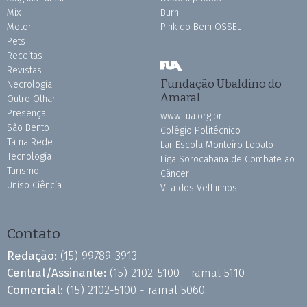
Mix
Burh
Motor
Pink do Bem OSSEL
Pets
Receitas
Revistas
Fundação Ubaldino do
Necrologia
Amaral
Outro Olhar
Presença
www.fua.org.br
São Bento
Colégio Politécnico
Tá na Rede
Lar Escola Monteiro Lobato
Tecnologia
Liga Sorocabana de Combate ao
Turismo
Câncer
Uniso Ciência
Vila dos Velhinhos
Contato
Redação:
(15) 99789-3913
Central/Assinante:
(15) 2102-5100 - ramal 5110
Comercial:
(15) 2102-5100 - ramal 5060