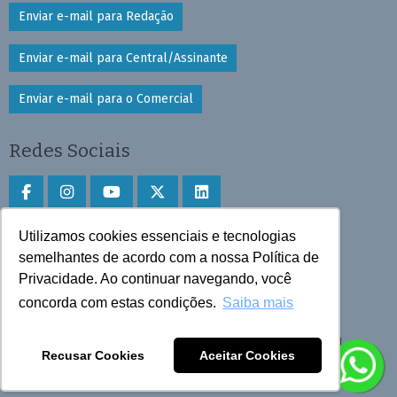
Enviar e-mail para Redação
Enviar e-mail para Central/Assinante
Enviar e-mail para o Comercial
Redes Sociais
Utilizamos cookies essenciais e tecnologias
Faça download do aplicativo
semelhantes de acordo com a nossa Política de
Play Store e App Store
Privacidade. Ao continuar navegando, você
concorda com estas condições.
Saiba mais
Todos os direitos reservados © 2025 Cruzeiro do Sul
Recusar Cookies
Aceitar Cookies