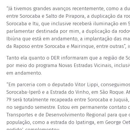
“Já tivemos grandes avanços recentemente, como a dup
entre Sorocaba e Salto de Pirapora, a duplicação da r
Sorocaba e Itu, que inclusive receberá iluminação em
parlamentar destinada por mim, a duplicação da rodov
Ibiúna que está em andamento, a implantação das mar
da Raposo entre Sorocaba e Mairinque, entre outras”, i
Tanto ela quanto o DER informaram que a região de So
por meio do programa Novas Estradas Vicinais, inclusiv
em andamento.
“Em parceria com o deputado Vitor Lippi, conseguimos
Sorocaba-Iperó e a Estrada do Vinho, em São Roque. A
79 será totalmente recapeada entre Sorocaba e Juquiá,
no segundo semestre. Estou em permanente contato co
Transportes e de Desenvolvimento Regional para que o
população, como a estrada do Ipatinga, em George Oe
pedido‘, complementou.