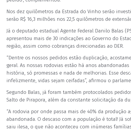
Nos dez quilômetros da Estrada do Vinho serão investid
serão R$ 16,3 milhões nos 22,5 quilômetros de extensã
Já o deputado estadual Agente Federal Danilo Balas (P
apresentou mais de 30 indicações ao Governo do Estad
região, assim como cobranças direcionadas ao DER.
“Dentre os nossos pedidos estão duplicação, acostam
geral. As nossas rodovias estão há anos abandonadas
história, só promessas e nada de melhorias. Esse desc
infelizmente, vidas sejam ceifadas”, afirmou o parlame
Segundo Balas, já foram também protocolados pedidos
Salto de Pirapora, além da constante solicitação da du
“A rodovia por onde passa mais de 40% da produção ag
abandonada. O descaso com a população é total! Já sof
saiu ilesa, o que não aconteceu com inúmeras família