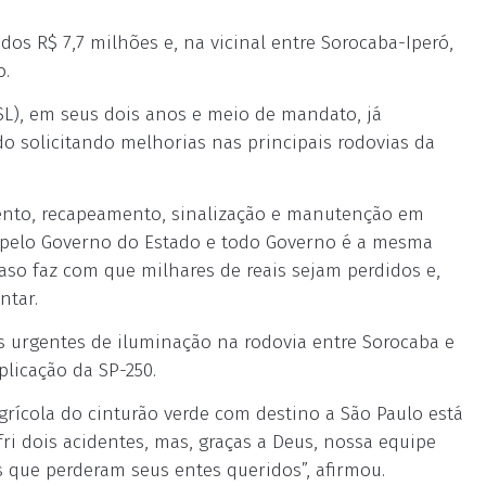
os R$ 7,7 milhões e, na vicinal entre Sorocaba-Iperó,
o.
SL), em seus dois anos e meio de mandato, já
o solicitando melhorias nas principais rodovias da
ento, recapeamento, sinalização e manutenção em
 pelo Governo do Estado e todo Governo é a mesma
aso faz com que milhares de reais sejam perdidos e,
ntar.
 urgentes de iluminação na rodovia entre Sorocaba e
plicação da SP-250.
rícola do cinturão verde com destino a São Paulo está
ri dois acidentes, mas, graças a Deus, nossa equipe
s que perderam seus entes queridos”, afirmou.