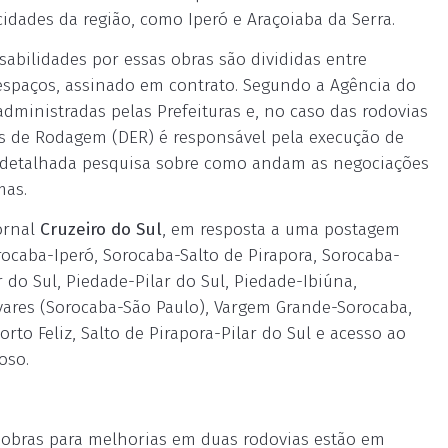
cidades da região, como Iperó e Araçoiaba da Serra.
abilidades por essas obras são divididas entre
espaços, assinado em contrato. Segundo a Agência do
 administradas pelas Prefeituras e, no caso das rodovias
s de Rodagem (DER) é responsável pela execução de
 detalhada pesquisa sobre como andam as negociações
mas.
jornal
Cruzeiro do Sul
, em resposta a uma postagem
rocaba-Iperó, Sorocaba-Salto de Pirapora, Sorocaba-
r do Sul, Piedade-Pilar do Sul, Piedade-Ibiúna,
vares (Sorocaba-São Paulo), Vargem Grande-Sorocaba,
to Feliz, Salto de Pirapora-Pilar do Sul e acesso ao
oso.
 obras para melhorias em duas rodovias estão em