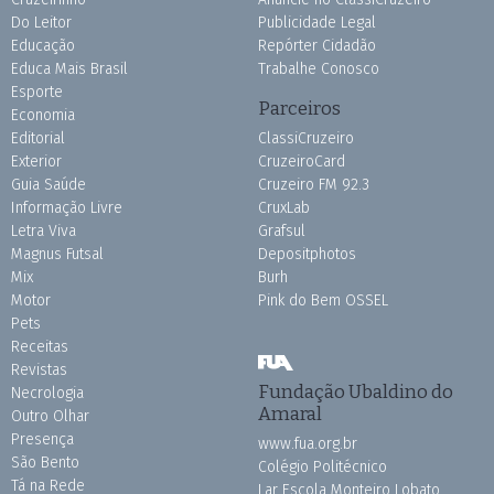
Do Leitor
Publicidade Legal
Educação
Repórter Cidadão
Educa Mais Brasil
Trabalhe Conosco
Esporte
Parceiros
Economia
Editorial
ClassiCruzeiro
Exterior
CruzeiroCard
Guia Saúde
Cruzeiro FM 92.3
Informação Livre
CruxLab
Letra Viva
Grafsul
Magnus Futsal
Depositphotos
Mix
Burh
Motor
Pink do Bem OSSEL
Pets
Receitas
Revistas
Fundação Ubaldino do
Necrologia
Amaral
Outro Olhar
Presença
www.fua.org.br
São Bento
Colégio Politécnico
Tá na Rede
Lar Escola Monteiro Lobato