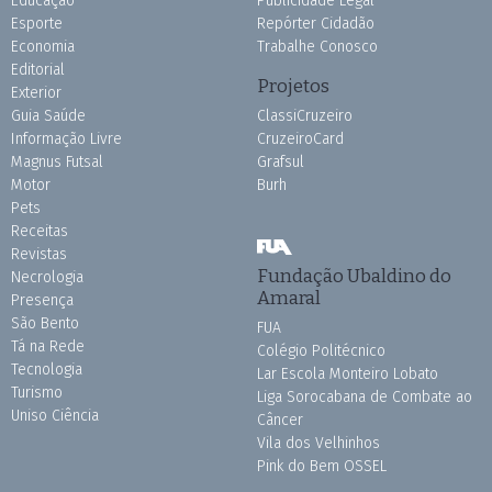
Educação
Publicidade Legal
Esporte
Repórter Cidadão
Economia
Trabalhe Conosco
Editorial
Projetos
Exterior
Guia Saúde
ClassiCruzeiro
Informação Livre
CruzeiroCard
Magnus Futsal
Grafsul
Motor
Burh
Pets
Receitas
Revistas
Fundação Ubaldino do
Necrologia
Amaral
Presença
São Bento
FUA
Tá na Rede
Colégio Politécnico
Tecnologia
Lar Escola Monteiro Lobato
Turismo
Liga Sorocabana de Combate ao
Uniso Ciência
Câncer
Vila dos Velhinhos
Pink do Bem OSSEL