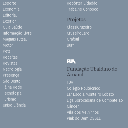
Esporte
Repórter Cidadão
Economia
Trabalhe Conosco
Editorial
Projetos
Exterior
Guia Saúde
ClassiCruzeiro
Informação Livre
CruzeiroCard
Magnus Futsal
Grafsul
Motor
Burh
Pets
Receitas
Revistas
Fundação Ubaldino do
Necrologia
Amaral
Presença
São Bento
FUA
Tá na Rede
Colégio Politécnico
Tecnologia
Lar Escola Monteiro Lobato
Turismo
Liga Sorocabana de Combate ao
Uniso Ciência
Câncer
Vila dos Velhinhos
Pink do Bem OSSEL