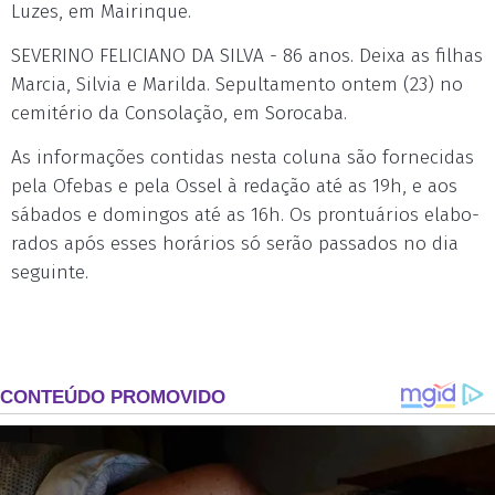
Luzes, em Mairinque.
SEVERINO FELICIANO DA SILVA - 86 anos. Deixa as filhas
Marcia, Silvia e Marilda. Sepultamento ontem (23) no
cemitério da Consolação, em Sorocaba.
As in­for­mações con­ti­das nes­ta co­lu­na são for­ne­ci­das
pe­la Ofe­bas e pe­la Os­sel à re­dação até as 19h, e aos
sá­ba­dos e do­min­gos até as 16h. Os pron­tuá­rios ela­bo­
ra­dos após es­ses ho­rá­rios só serão pas­sa­dos no dia
se­guin­te.