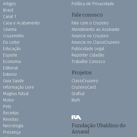
Artigos
Política de Privacidade
Brasil
Fale conosco
Canal 1
Casa e Acabamento
Fale com o Cruzeiro
Cinema
Atendimento ao Assinante
Cruzeirinho
Anuncie no Cruzeiro
Do Leitor
Anuncie no ClassiCruzeiro
Educação
Publicidade Legal
Esporte
Repórter Cidadão
Economia
Trabalhe Conosco
Editorial
Projetos
Exterior
Guia Saúde
ClassiCruzeiro
Informação Livre
CruzeiroCard
Magnus Futsal
Grafsul
Motor
Burh
Pets
Receitas
Revistas
Fundação Ubaldino do
Necrologia
Amaral
Presença