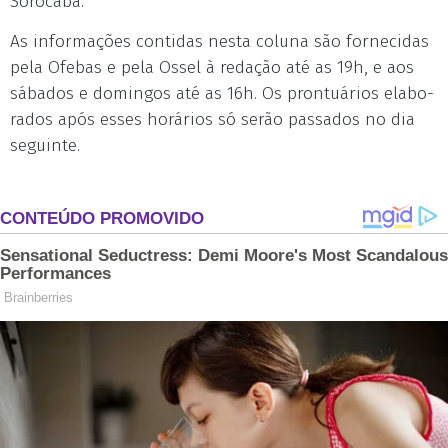
Sorocaba.
As in­for­mações con­ti­das nes­ta co­lu­na são for­ne­ci­das
pe­la Ofe­bas e pe­la Os­sel à re­dação até as 19h, e aos
sá­ba­dos e do­min­gos até as 16h. Os pron­tuá­rios ela­bo­
ra­dos após es­ses ho­rá­rios só serão pas­sa­dos no dia
se­guin­te.