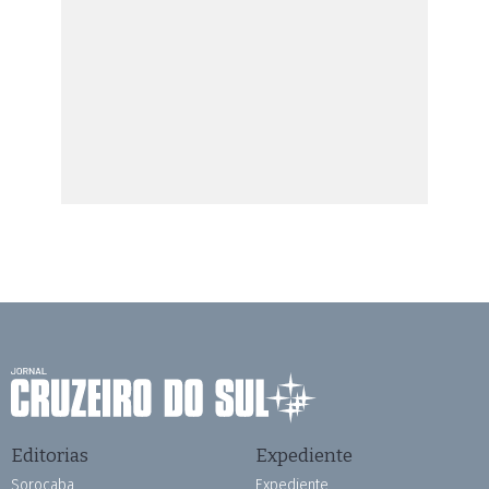
Editorias
Expediente
Sorocaba
Expediente