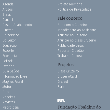
Agenda
Projeto Memória
Artigos
Política de Privacidade
Brasil
Fale conosco
Canal 1
Casa e Acabamento
Fale com o Cruzeiro
Cinema
Atendimento ao Assinante
Cruzeirinho
Anuncie no Cruzeiro
Do Leitor
Anuncie no ClassiCruzeiro
Educação
Publicidade Legal
Esporte
Repórter Cidadão
Economia
Trabalhe Conosco
Editorial
Projetos
Exterior
Guia Saúde
ClassiCruzeiro
Informação Livre
CruzeiroCard
Magnus Futsal
Grafsul
Motor
Burh
Pets
Receitas
Revistas
Fundação Ubaldino do
Necrologia