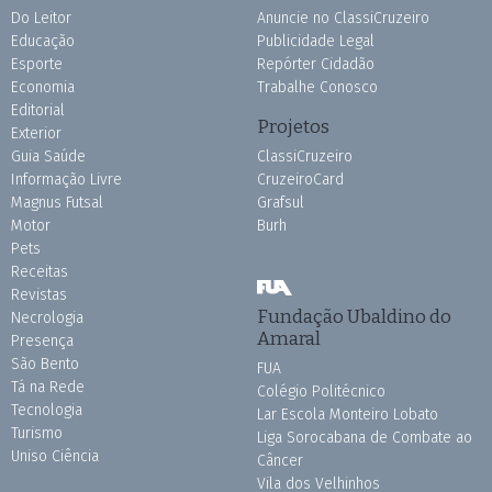
Do Leitor
Anuncie no ClassiCruzeiro
Educação
Publicidade Legal
Esporte
Repórter Cidadão
Economia
Trabalhe Conosco
Editorial
Projetos
Exterior
Guia Saúde
ClassiCruzeiro
Informação Livre
CruzeiroCard
Magnus Futsal
Grafsul
Motor
Burh
Pets
Receitas
Revistas
Fundação Ubaldino do
Necrologia
Amaral
Presença
São Bento
FUA
Tá na Rede
Colégio Politécnico
Tecnologia
Lar Escola Monteiro Lobato
Turismo
Liga Sorocabana de Combate ao
Uniso Ciência
Câncer
Vila dos Velhinhos