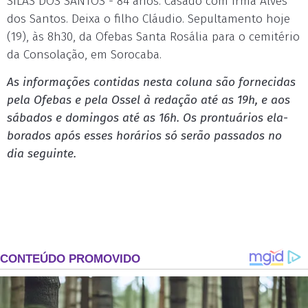
SILAS DOS SANTOS - 84 anos. Casado com Irma Alves
dos Santos. Deixa o filho Cláudio. Sepultamento hoje
(19), às 8h30, da Ofebas Santa Rosália para o cemitério
da Consolação, em Sorocaba.
As in­for­mações con­ti­das nes­ta co­lu­na são for­ne­ci­das
pe­la Ofe­bas e pe­la Os­sel à re­dação até as 19h, e aos
sá­ba­dos e do­min­gos até as 16h. Os pron­tuá­rios ela­
bo­ra­dos após es­ses ho­rá­rios só serão pas­sa­dos no
dia se­guin­te.