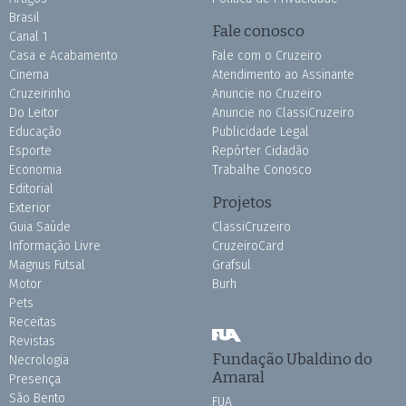
Brasil
Fale conosco
Canal 1
Casa e Acabamento
Fale com o Cruzeiro
Cinema
Atendimento ao Assinante
Cruzeirinho
Anuncie no Cruzeiro
Do Leitor
Anuncie no ClassiCruzeiro
Educação
Publicidade Legal
Esporte
Repórter Cidadão
Economia
Trabalhe Conosco
Editorial
Projetos
Exterior
Guia Saúde
ClassiCruzeiro
Informação Livre
CruzeiroCard
Magnus Futsal
Grafsul
Motor
Burh
Pets
Receitas
Revistas
Fundação Ubaldino do
Necrologia
Amaral
Presença
São Bento
FUA