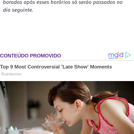
bo­ra­dos após es­ses ho­rá­rios só serão pas­sa­dos no
dia se­guin­te.