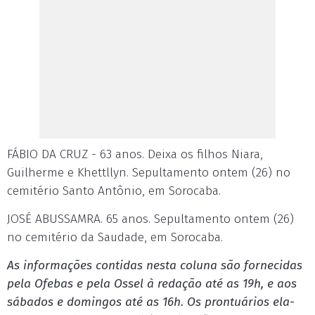
FÁBIO DA CRUZ - 63 anos. Deixa os filhos Niara,
Guilherme e Khettllyn. Sepultamento ontem (26) no
cemitério Santo Antônio, em Sorocaba.
JOSÉ ABUSSAMRA. 65 anos. Sepultamento ontem (26)
no cemitério da Saudade, em Sorocaba.
As in­for­mações con­ti­das nes­ta co­lu­na são for­ne­ci­das
pe­la Ofe­bas e pe­la Os­sel à re­dação até as 19h, e aos
sá­ba­dos e do­min­gos até as 16h. Os pron­tuá­rios ela­