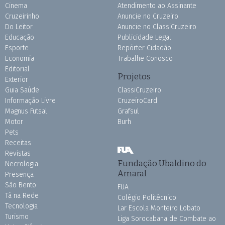
Cinema
Atendimento ao Assinante
Cruzeirinho
Anuncie no Cruzeiro
Do Leitor
Anuncie no ClassiCruzeiro
Educação
Publicidade Legal
Esporte
Repórter Cidadão
Economia
Trabalhe Conosco
Editorial
Projetos
Exterior
Guia Saúde
ClassiCruzeiro
Informação Livre
CruzeiroCard
Magnus Futsal
Grafsul
Motor
Burh
Pets
Receitas
Revistas
Fundação Ubaldino do
Necrologia
Amaral
Presença
São Bento
FUA
Tá na Rede
Colégio Politécnico
Tecnologia
Lar Escola Monteiro Lobato
Turismo
Liga Sorocabana de Combate ao