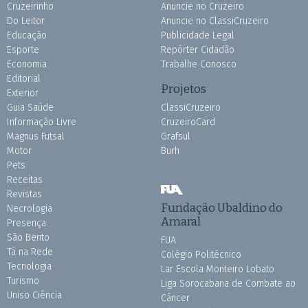
Cruzeirinho
Anuncie no Cruzeiro
Do Leitor
Anuncie no ClassiCruzeiro
Educação
Publicidade Legal
Esporte
Repórter Cidadão
Economia
Trabalhe Conosco
Editorial
Projetos
Exterior
Guia Saúde
ClassiCruzeiro
Informação Livre
CruzeiroCard
Magnus Futsal
Grafsul
Motor
Burh
Pets
Receitas
Revistas
Fundação Ubaldino do
Necrologia
Amaral
Presença
São Bento
FUA
Tá na Rede
Colégio Politécnico
Tecnologia
Lar Escola Monteiro Lobato
Turismo
Liga Sorocabana de Combate ao
Uniso Ciência
Câncer