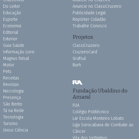
Do Leitor
Anuncie no ClassiCruzeiro
Educação
Publicidade Legal
Esporte
Repórter Cidadão
Economia
Trabalhe Conosco
Editorial
Projetos
Exterior
Guia Saúde
ClassiCruzeiro
Informação Livre
CruzeiroCard
Magnus Futsal
Grafsul
Motor
Burh
Pets
Receitas
Revistas
Fundação Ubaldino do
Necrologia
Amaral
Presença
São Bento
FUA
Tá na Rede
Colégio Politécnico
Tecnologia
Lar Escola Monteiro Lobato
Turismo
Liga Sorocabana de Combate ao
Uniso Ciência
Câncer
Vila dos Velhinhos