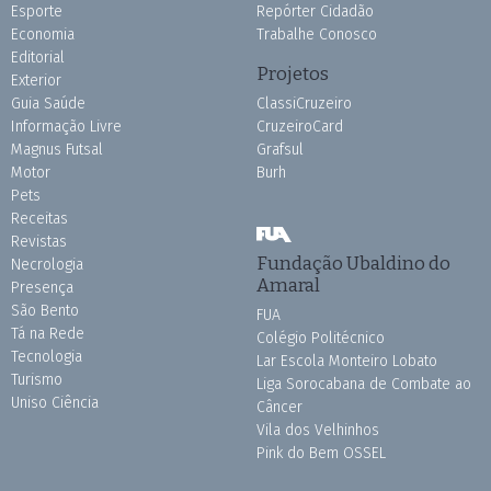
Esporte
Repórter Cidadão
Economia
Trabalhe Conosco
Editorial
Projetos
Exterior
Guia Saúde
ClassiCruzeiro
Informação Livre
CruzeiroCard
Magnus Futsal
Grafsul
Motor
Burh
Pets
Receitas
Revistas
Fundação Ubaldino do
Necrologia
Amaral
Presença
São Bento
FUA
Tá na Rede
Colégio Politécnico
Tecnologia
Lar Escola Monteiro Lobato
Turismo
Liga Sorocabana de Combate ao
Uniso Ciência
Câncer
Vila dos Velhinhos
Pink do Bem OSSEL