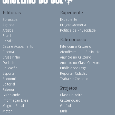
Editorias
Expediente
Sorocaba
Expediente
Agenda
Projeto Memória
Artigos
Política de Privacidade
Brasil
Fale conosco
Canal 1
Casa e Acabamento
Fale com o Cruzeiro
Cinema
Atendimento ao Assinante
Cruzeirinho
Anuncie no Cruzeiro
Do Leitor
Anuncie no ClassiCruzeiro
Educação
Publicidade Legal
Esporte
Repórter Cidadão
Economia
Trabalhe Conosco
Editorial
Projetos
Exterior
Guia Saúde
ClassiCruzeiro
Informação Livre
CruzeiroCard
Magnus Futsal
Grafsul
Motor
Burh