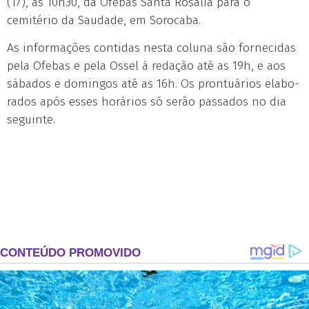
(17), às 10h30, da Ofebas Santa Rosália para o
cemitério da Saudade, em Sorocaba.
As in­for­mações con­ti­das nes­ta co­lu­na são for­ne­ci­das
pe­la Ofe­bas e pe­la Os­sel à re­dação até as 19h, e aos
sá­ba­dos e do­min­gos até as 16h. Os pron­tuá­rios ela­bo­
ra­dos após es­ses ho­rá­rios só serão pas­sa­dos no dia
se­guin­te.