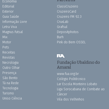
Economia
Editorial
ClassiCruzeiro
Exterior
CruzeiroCard
Guia Saúde
Cruzeiro FM 92.3
Informação Livre
CruxLab
Letra Viva
Grafsul
Magnus Futsal
Depositphotos
Mix
Burh
Motor
Pink do Bem OSSEL
Pets
Receitas
Revistas
Fundação Ubaldino do
Necrologia
Amaral
Outro Olhar
Presença
www.fua.org.br
São Bento
Colégio Politécnico
Tá na Rede
Lar Escola Monteiro Lobato
Tecnologia
Liga Sorocabana de Combate ao
Turismo
Câncer
Uniso Ciência
Vila dos Velhinhos