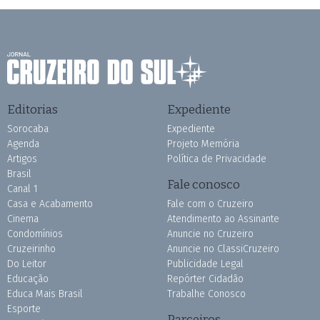
Editorias
Expediente
Sorocaba
Expediente
Agenda
Projeto Memória
Artigos
Política de Privacidade
Brasil
Fale conosco
Canal 1
Casa e Acabamento
Fale com o Cruzeiro
Cinema
Atendimento ao Assinante
Condomínios
Anuncie no Cruzeiro
Cruzeirinho
Anuncie no ClassiCruzeiro
Do Leitor
Publicidade Legal
Educação
Repórter Cidadão
Educa Mais Brasil
Trabalhe Conosco
Esporte
Parceiros