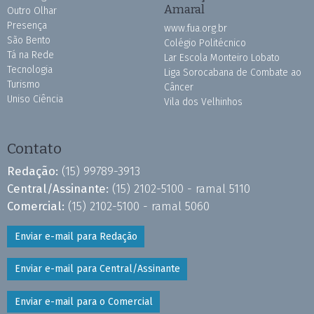
Amaral
Outro Olhar
Presença
www.fua.org.br
São Bento
Colégio Politécnico
Tá na Rede
Lar Escola Monteiro Lobato
Tecnologia
Liga Sorocabana de Combate ao
Turismo
Câncer
Uniso Ciência
Vila dos Velhinhos
Contato
Redação:
(15) 99789-3913
Central/Assinante:
(15) 2102-5100 - ramal 5110
Comercial:
(15) 2102-5100 - ramal 5060
Enviar e-mail para Redação
Enviar e-mail para Central/Assinante
Enviar e-mail para o Comercial