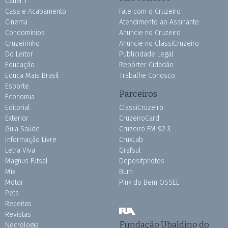
Canal 1
Casa e Acabamento
Fale com o Cruzeiro
Cinema
Atendimento ao Assinante
Condomínios
Anuncie no Cruzeiro
Cruzeirinho
Anuncie no ClassiCruzeiro
Do Leitor
Publicidade Legal
Educação
Repórter Cidadão
Educa Mais Brasil
Trabalhe Conosco
Esporte
Parceiros
Economia
Editorial
ClassiCruzeiro
Exterior
CruzeiroCard
Guia Saúde
Cruzeiro FM 92.3
Informação Livre
CruxLab
Letra Viva
Grafsul
Magnus Futsal
Depositphotos
Mix
Burh
Motor
Pink do Bem OSSEL
Pets
Receitas
Revistas
Fundação Ubaldino do
Necrologia