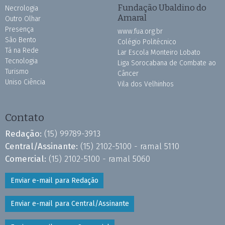
Fundação Ubaldino do
Necrologia
Amaral
Outro Olhar
Presença
www.fua.org.br
São Bento
Colégio Politécnico
Tá na Rede
Lar Escola Monteiro Lobato
Tecnologia
Liga Sorocabana de Combate ao
Turismo
Câncer
Uniso Ciência
Vila dos Velhinhos
Contato
Redação:
(15) 99789-3913
Central/Assinante:
(15) 2102-5100 - ramal 5110
Comercial:
(15) 2102-5100 - ramal 5060
Enviar e-mail para Redação
Enviar e-mail para Central/Assinante