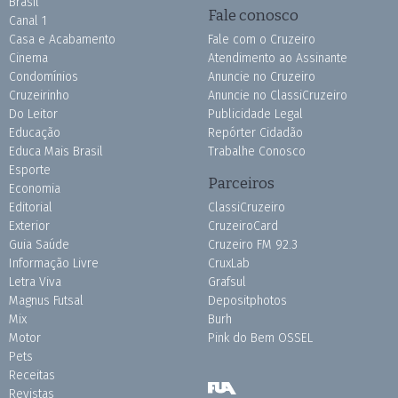
Brasil
Fale conosco
Canal 1
Casa e Acabamento
Fale com o Cruzeiro
Cinema
Atendimento ao Assinante
Condomínios
Anuncie no Cruzeiro
Cruzeirinho
Anuncie no ClassiCruzeiro
Do Leitor
Publicidade Legal
Educação
Repórter Cidadão
Educa Mais Brasil
Trabalhe Conosco
Esporte
Parceiros
Economia
Editorial
ClassiCruzeiro
Exterior
CruzeiroCard
Guia Saúde
Cruzeiro FM 92.3
Informação Livre
CruxLab
Letra Viva
Grafsul
Magnus Futsal
Depositphotos
Mix
Burh
Motor
Pink do Bem OSSEL
Pets
Receitas
Revistas