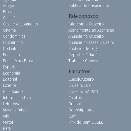
Artigos
Política de Privacidade
Brasil
Fale conosco
Canal 1
Casa e Acabamento
Fale com o Cruzeiro
Cinema
Atendimento ao Assinante
Condomínios
Anuncie no Cruzeiro
Cruzeirinho
Anuncie no ClassiCruzeiro
Do Leitor
Publicidade Legal
Educação
Repórter Cidadão
Educa Mais Brasil
Trabalhe Conosco
Esporte
Parceiros
Economia
Editorial
ClassiCruzeiro
Exterior
CruzeiroCard
Guia Saúde
Cruzeiro FM 92.3
Informação Livre
CruxLab
Letra Viva
Grafsul
Magnus Futsal
Depositphotos
Mix
Burh
Motor
Pink do Bem OSSEL
Pets