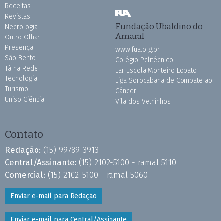
Receitas
Revistas
Fundação Ubaldino do
Necrologia
Amaral
Outro Olhar
Presença
www.fua.org.br
São Bento
Colégio Politécnico
Tá na Rede
Lar Escola Monteiro Lobato
Tecnologia
Liga Sorocabana de Combate ao
Turismo
Câncer
Uniso Ciência
Vila dos Velhinhos
Contato
Redação:
(15) 99789-3913
Central/Assinante:
(15) 2102-5100 - ramal 5110
Comercial:
(15) 2102-5100 - ramal 5060
Enviar e-mail para Redação
Enviar e-mail para Central/Assinante