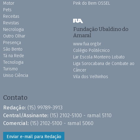
Motor
Pink do Bem OSSEL
Pets
Receitas
Revistas
Fundação Ubaldino do
Necrologia
Amaral
Outro Olhar
Presença
www.fua.org.br
São Bento
Colégio Politécnico
Tá na Rede
Lar Escola Monteiro Lobato
Tecnologia
Liga Sorocabana de Combate ao
Turismo
Câncer
Uniso Ciência
Vila dos Velhinhos
Contato
Redação:
(15) 99789-3913
Central/Assinante:
(15) 2102-5100 - ramal 5110
Comercial:
(15) 2102-5100 - ramal 5060
Enviar e-mail para Redação