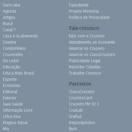
Sorocaba
Expediente
Agenda
Projeto Memória
Artigos
Política de Privacidade
Brasil
Fale conosco
Canal 1
Casa e Acabamento
Fale com o Cruzeiro
Cinema
Atendimento ao Assinante
Condomínios
Anuncie no Cruzeiro
Cruzeirinho
Anuncie no ClassiCruzeiro
Do Leitor
Publicidade Legal
Educação
Repórter Cidadão
Educa Mais Brasil
Trabalhe Conosco
Esporte
Parceiros
Economia
Editorial
ClassiCruzeiro
Exterior
CruzeiroCard
Guia Saúde
Cruzeiro FM 92.3
Informação Livre
CruxLab
Letra Viva
Grafsul
Magnus Futsal
Depositphotos
Mix
Burh