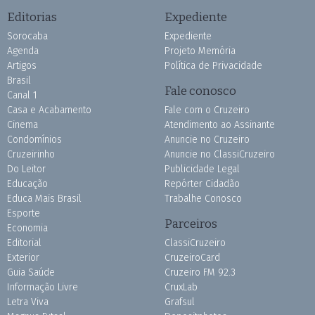
Editorias
Expediente
Sorocaba
Expediente
Agenda
Projeto Memória
Artigos
Política de Privacidade
Brasil
Fale conosco
Canal 1
Casa e Acabamento
Fale com o Cruzeiro
Cinema
Atendimento ao Assinante
Condomínios
Anuncie no Cruzeiro
Cruzeirinho
Anuncie no ClassiCruzeiro
Do Leitor
Publicidade Legal
Educação
Repórter Cidadão
Educa Mais Brasil
Trabalhe Conosco
Esporte
Parceiros
Economia
Editorial
ClassiCruzeiro
Exterior
CruzeiroCard
Guia Saúde
Cruzeiro FM 92.3
Informação Livre
CruxLab
Letra Viva
Grafsul