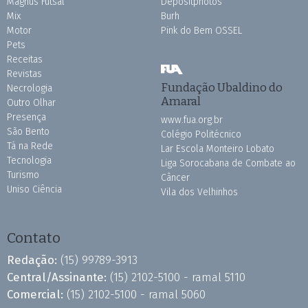
Magnus Futsal
Depositphotos
Mix
Burh
Motor
Pink do Bem OSSEL
Pets
Receitas
Revistas
Fundação Ubaldino do
Necrologia
Amaral
Outro Olhar
Presença
www.fua.org.br
São Bento
Colégio Politécnico
Tá na Rede
Lar Escola Monteiro Lobato
Tecnologia
Liga Sorocabana de Combate ao
Turismo
Câncer
Uniso Ciência
Vila dos Velhinhos
Contato
Redação:
(15) 99789-3913
Central/Assinante:
(15) 2102-5100 - ramal 5110
Comercial:
(15) 2102-5100 - ramal 5060