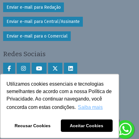
Enviar e-mail para Redação
Enviar e-mail para Central/Assinante
Enviar e-mail para o Comercial
Redes Sociais
Utilizamos cookies essenciais e tecnologias
Faça download do aplicativo
semelhantes de acordo com a nossa Política de
Privacidade. Ao continuar navegando, você
Play Store e App Store
concorda com estas condições.
Saiba mais
Todos os direitos reservados © 2025 Cruzeiro do Sul
Recusar Cookies
Aceitar Cookies