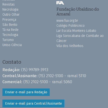
Revistas
Fundação Ubaldino do
Necrologia
Amaral
Outro Olhar
Presença
www.fua.org.br
São Bento
Colégio Politécnico
Tá na Rede
Lar Escola Monteiro Lobato
Tecnologia
Liga Sorocabana de Combate ao
Turismo
Câncer
Uniso Ciência
Vila dos Velhinhos
Contato
Redação:
(15) 99789-3913
Central/Assinante:
(15) 2102-5100 - ramal 5110
Comercial:
(15) 2102-5100 - ramal 5060
Enviar e-mail para Redação
Enviar e-mail para Central/Assinante