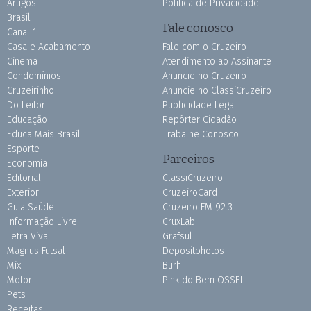
Artigos
Política de Privacidade
Brasil
Fale conosco
Canal 1
Casa e Acabamento
Fale com o Cruzeiro
Cinema
Atendimento ao Assinante
Condomínios
Anuncie no Cruzeiro
Cruzeirinho
Anuncie no ClassiCruzeiro
Do Leitor
Publicidade Legal
Educação
Repórter Cidadão
Educa Mais Brasil
Trabalhe Conosco
Esporte
Parceiros
Economia
Editorial
ClassiCruzeiro
Exterior
CruzeiroCard
Guia Saúde
Cruzeiro FM 92.3
Informação Livre
CruxLab
Letra Viva
Grafsul
Magnus Futsal
Depositphotos
Mix
Burh
Motor
Pink do Bem OSSEL
Pets
Receitas