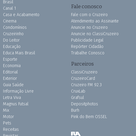
Brasil
Fale conosco
Canal 1
Casa e Acabamento
Fale com o Cruzeiro
Cinema
Atendimento ao Assinante
Condomínios
Anuncie no Cruzeiro
Cruzeirinho
Anuncie no ClassiCruzeiro
Do Leitor
Publicidade Legal
Educação
Repórter Cidadão
Educa Mais Brasil
Trabalhe Conosco
Esporte
Parceiros
Economia
Editorial
ClassiCruzeiro
Exterior
CruzeiroCard
Guia Saúde
Cruzeiro FM 92.3
Informação Livre
CruxLab
Letra Viva
Grafsul
Magnus Futsal
Depositphotos
Mix
Burh
Motor
Pink do Bem OSSEL
Pets
Receitas
Revistas