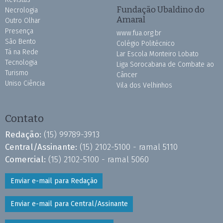
Fundação Ubaldino do
Necrologia
Amaral
Outro Olhar
Presença
www.fua.org.br
São Bento
Colégio Politécnico
Tá na Rede
Lar Escola Monteiro Lobato
Tecnologia
Liga Sorocabana de Combate ao
Turismo
Câncer
Uniso Ciência
Vila dos Velhinhos
Contato
Redação:
(15) 99789-3913
Central/Assinante:
(15) 2102-5100 - ramal 5110
Comercial:
(15) 2102-5100 - ramal 5060
Enviar e-mail para Redação
Enviar e-mail para Central/Assinante