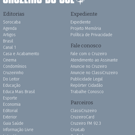
Editorias
Expediente
Sorocaba
Expediente
Agenda
Projeto Memória
Artigos
Política de Privacidade
Brasil
Fale conosco
Canal 1
Casa e Acabamento
Fale com o Cruzeiro
Cinema
Atendimento ao Assinante
Condomínios
Anuncie no Cruzeiro
Cruzeirinho
Anuncie no ClassiCruzeiro
Do Leitor
Publicidade Legal
Educação
Repórter Cidadão
Educa Mais Brasil
Trabalhe Conosco
Esporte
Parceiros
Economia
Editorial
ClassiCruzeiro
Exterior
CruzeiroCard
Guia Saúde
Cruzeiro FM 92.3
Informação Livre
CruxLab