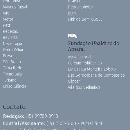
Letra Viva
Grafsul
Magnus Futsal
Depositphotos
Mix
Burh
Motor
Pink do Bem OSSEL
Pets
Receitas
Revistas
Fundação Ubaldino do
Necrologia
Amaral
Outro Olhar
Presença
www.fua.org.br
São Bento
Colégio Politécnico
Tá na Rede
Lar Escola Monteiro Lobato
Tecnologia
Liga Sorocabana de Combate ao
Turismo
Câncer
Uniso Ciência
Vila dos Velhinhos
Contato
Redação:
(15) 99789-3913
Central/Assinante:
(15) 2102-5100 - ramal 5110