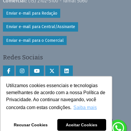
Comercial:
(15) 2102-5100 - ramal 5060
Enviar e-mail para Redação
Enviar e-mail para Central/Assinante
Enviar e-mail para o Comercial
Redes Sociais
Utilizamos cookies essenciais e tecnologias
Faça download do aplicativo
semelhantes de acordo com a nossa Política de
Privacidade. Ao continuar navegando, você
Play Store e App Store
concorda com estas condições.
Saiba mais
Todos os direitos reservados © 2025 Cruzeiro do Sul
Recusar Cookies
Aceitar Cookies