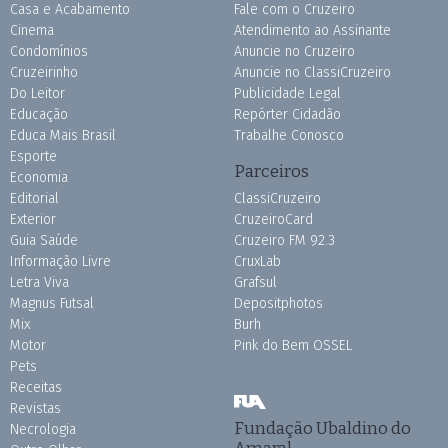
Casa e Acabamento
Fale com o Cruzeiro
Cinema
Atendimento ao Assinante
Condomínios
Anuncie no Cruzeiro
Cruzeirinho
Anuncie no ClassiCruzeiro
Do Leitor
Publicidade Legal
Educação
Repórter Cidadão
Educa Mais Brasil
Trabalhe Conosco
Esporte
Parceiros
Economia
Editorial
ClassiCruzeiro
Exterior
CruzeiroCard
Guia Saúde
Cruzeiro FM 92.3
Informação Livre
CruxLab
Letra Viva
Grafsul
Magnus Futsal
Depositphotos
Mix
Burh
Motor
Pink do Bem OSSEL
Pets
Receitas
Revistas
Fundação Ubaldino do
Necrologia