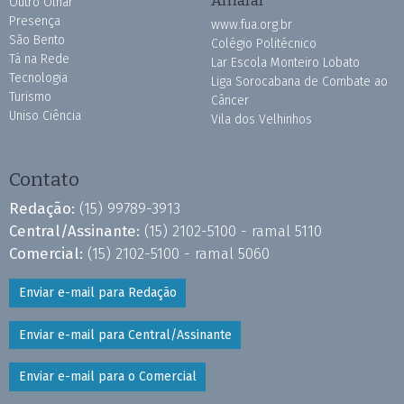
Amaral
Outro Olhar
Presença
www.fua.org.br
São Bento
Colégio Politécnico
Tá na Rede
Lar Escola Monteiro Lobato
Tecnologia
Liga Sorocabana de Combate ao
Turismo
Câncer
Uniso Ciência
Vila dos Velhinhos
Contato
Redação:
(15) 99789-3913
Central/Assinante:
(15) 2102-5100 - ramal 5110
Comercial:
(15) 2102-5100 - ramal 5060
Enviar e-mail para Redação
Enviar e-mail para Central/Assinante
Enviar e-mail para o Comercial