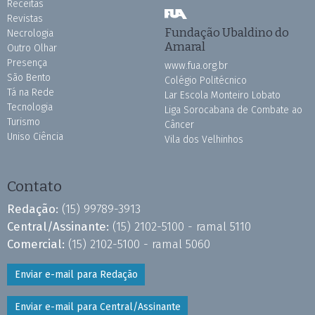
Receitas
Revistas
Fundação Ubaldino do
Necrologia
Amaral
Outro Olhar
Presença
www.fua.org.br
São Bento
Colégio Politécnico
Tá na Rede
Lar Escola Monteiro Lobato
Tecnologia
Liga Sorocabana de Combate ao
Turismo
Câncer
Uniso Ciência
Vila dos Velhinhos
Contato
Redação:
(15) 99789-3913
Central/Assinante:
(15) 2102-5100 - ramal 5110
Comercial:
(15) 2102-5100 - ramal 5060
Enviar e-mail para Redação
Enviar e-mail para Central/Assinante