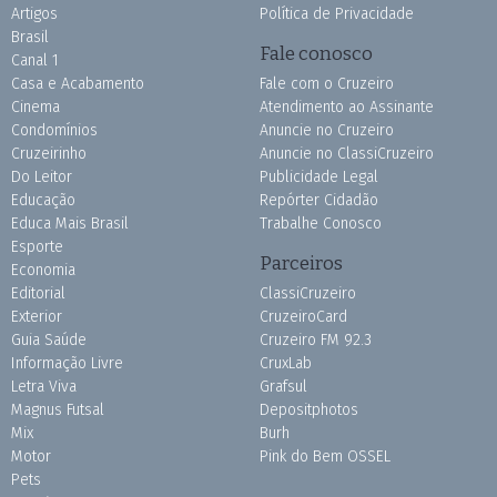
Artigos
Política de Privacidade
Brasil
Fale conosco
Canal 1
Casa e Acabamento
Fale com o Cruzeiro
Cinema
Atendimento ao Assinante
Condomínios
Anuncie no Cruzeiro
Cruzeirinho
Anuncie no ClassiCruzeiro
Do Leitor
Publicidade Legal
Educação
Repórter Cidadão
Educa Mais Brasil
Trabalhe Conosco
Esporte
Parceiros
Economia
Editorial
ClassiCruzeiro
Exterior
CruzeiroCard
Guia Saúde
Cruzeiro FM 92.3
Informação Livre
CruxLab
Letra Viva
Grafsul
Magnus Futsal
Depositphotos
Mix
Burh
Motor
Pink do Bem OSSEL
Pets