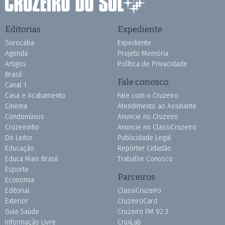
Editorias
Expediente
Sorocaba
Expediente
Agenda
Projeto Memória
Artigos
Política de Privacidade
Brasil
Fale conosco
Canal 1
Casa e Acabamento
Fale com o Cruzeiro
Cinema
Atendimento ao Assinante
Condomínios
Anuncie no Cruzeiro
Cruzeirinho
Anuncie no ClassiCruzeiro
Do Leitor
Publicidade Legal
Educação
Repórter Cidadão
Educa Mais Brasil
Trabalhe Conosco
Esporte
Parceiros
Economia
Editorial
ClassiCruzeiro
Exterior
CruzeiroCard
Guia Saúde
Cruzeiro FM 92.3
Informação Livre
CruxLab