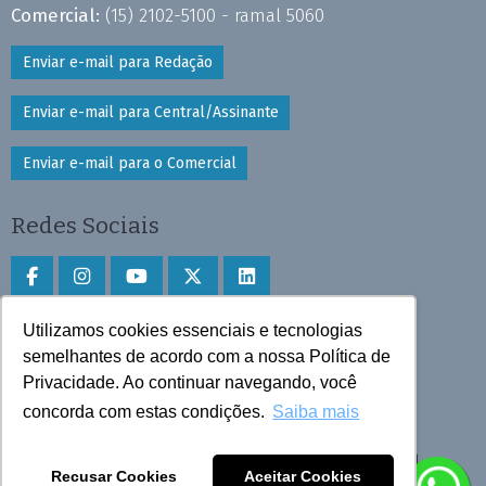
Comercial:
(15) 2102-5100 - ramal 5060
Enviar e-mail para Redação
Enviar e-mail para Central/Assinante
Enviar e-mail para o Comercial
Redes Sociais
Utilizamos cookies essenciais e tecnologias
Faça download do aplicativo
semelhantes de acordo com a nossa Política de
Privacidade. Ao continuar navegando, você
Play Store e App Store
concorda com estas condições.
Saiba mais
Todos os direitos reservados © 2025 Cruzeiro do Sul
Recusar Cookies
Aceitar Cookies