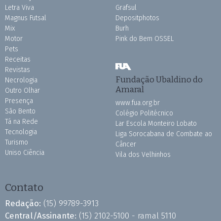
Letra Viva
Grafsul
Magnus Futsal
Depositphotos
Mix
Burh
Motor
Pink do Bem OSSEL
Pets
Receitas
Revistas
Fundação Ubaldino do
Necrologia
Amaral
Outro Olhar
Presença
www.fua.org.br
São Bento
Colégio Politécnico
Tá na Rede
Lar Escola Monteiro Lobato
Tecnologia
Liga Sorocabana de Combate ao
Turismo
Câncer
Uniso Ciência
Vila dos Velhinhos
Contato
Redação:
(15) 99789-3913
Central/Assinante:
(15) 2102-5100 - ramal 5110