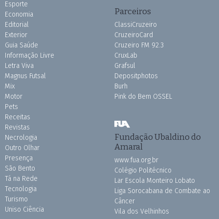
Esporte
Parceiros
Economia
Editorial
ClassiCruzeiro
Exterior
CruzeiroCard
Guia Saúde
Cruzeiro FM 92.3
Informação Livre
CruxLab
Letra Viva
Grafsul
Magnus Futsal
Depositphotos
Mix
Burh
Motor
Pink do Bem OSSEL
Pets
Receitas
Revistas
Fundação Ubaldino do
Necrologia
Amaral
Outro Olhar
Presença
www.fua.org.br
São Bento
Colégio Politécnico
Tá na Rede
Lar Escola Monteiro Lobato
Tecnologia
Liga Sorocabana de Combate ao
Turismo
Câncer
Uniso Ciência
Vila dos Velhinhos