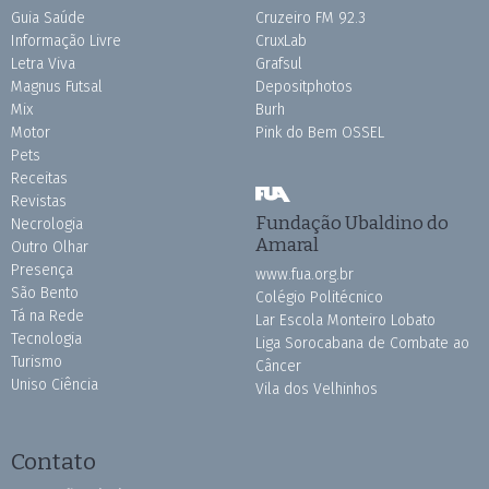
Guia Saúde
Cruzeiro FM 92.3
Informação Livre
CruxLab
Letra Viva
Grafsul
Magnus Futsal
Depositphotos
Mix
Burh
Motor
Pink do Bem OSSEL
Pets
Receitas
Revistas
Fundação Ubaldino do
Necrologia
Amaral
Outro Olhar
Presença
www.fua.org.br
São Bento
Colégio Politécnico
Tá na Rede
Lar Escola Monteiro Lobato
Tecnologia
Liga Sorocabana de Combate ao
Turismo
Câncer
Uniso Ciência
Vila dos Velhinhos
Contato