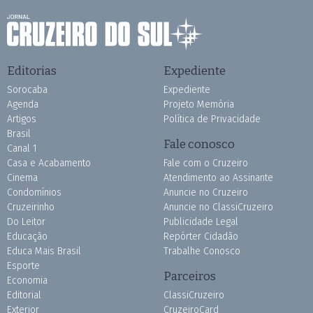
Editorias
Expediente
Sorocaba
Expediente
Agenda
Projeto Memória
Artigos
Política de Privacidade
Brasil
Fale conosco
Canal 1
Casa e Acabamento
Fale com o Cruzeiro
Cinema
Atendimento ao Assinante
Condomínios
Anuncie no Cruzeiro
Cruzeirinho
Anuncie no ClassiCruzeiro
Do Leitor
Publicidade Legal
Educação
Repórter Cidadão
Educa Mais Brasil
Trabalhe Conosco
Esporte
Parceiros
Economia
Editorial
ClassiCruzeiro
Exterior
CruzeiroCard