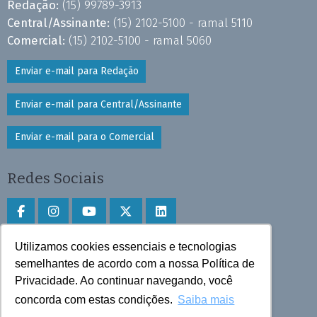
Redação:
(15) 99789-3913
Central/Assinante:
(15) 2102-5100 - ramal 5110
Comercial:
(15) 2102-5100 - ramal 5060
Enviar e-mail para Redação
Enviar e-mail para Central/Assinante
Enviar e-mail para o Comercial
Redes Sociais
Utilizamos cookies essenciais e tecnologias
Faça download do aplicativo
semelhantes de acordo com a nossa Política de
Play Store e App Store
Privacidade. Ao continuar navegando, você
concorda com estas condições.
Saiba mais