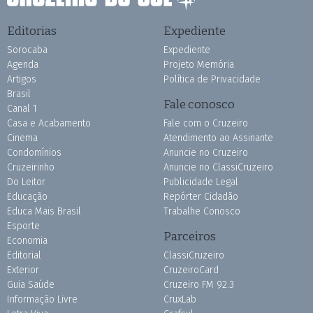
Editorias
Expediente
Sorocaba
Expediente
Agenda
Projeto Memória
Artigos
Política de Privacidade
Brasil
Fale conosco
Canal 1
Casa e Acabamento
Fale com o Cruzeiro
Cinema
Atendimento ao Assinante
Condomínios
Anuncie no Cruzeiro
Cruzeirinho
Anuncie no ClassiCruzeiro
Do Leitor
Publicidade Legal
Educação
Repórter Cidadão
Educa Mais Brasil
Trabalhe Conosco
Esporte
Parceiros
Economia
Editorial
ClassiCruzeiro
Exterior
CruzeiroCard
Guia Saúde
Cruzeiro FM 92.3
Informação Livre
CruxLab