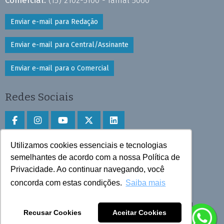
Enviar e-mail para Redação
Enviar e-mail para Central/Assinante
Enviar e-mail para o Comercial
Redes Sociais
Utilizamos cookies essenciais e tecnologias
Faça download do aplicativo
semelhantes de acordo com a nossa Política de
Privacidade. Ao continuar navegando, você
Play Store e App Store
concorda com estas condições.
Saiba mais
Todos os direitos reservados © 2025 Cruzeiro do Sul
Recusar Cookies
Aceitar Cookies