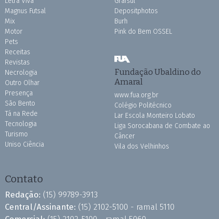
Letra Viva
Grafsul
Magnus Futsal
Depositphotos
Mix
Burh
Motor
Pink do Bem OSSEL
Pets
Receitas
Revistas
Fundação Ubaldino do
Necrologia
Amaral
Outro Olhar
Presença
www.fua.org.br
São Bento
Colégio Politécnico
Tá na Rede
Lar Escola Monteiro Lobato
Tecnologia
Liga Sorocabana de Combate ao
Turismo
Câncer
Uniso Ciência
Vila dos Velhinhos
Contato
Redação:
(15) 99789-3913
Central/Assinante:
(15) 2102-5100 - ramal 5110
Comercial:
(15) 2102-5100 - ramal 5060