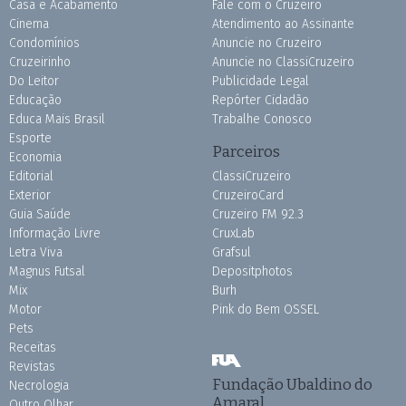
Casa e Acabamento
Fale com o Cruzeiro
Cinema
Atendimento ao Assinante
Condomínios
Anuncie no Cruzeiro
Cruzeirinho
Anuncie no ClassiCruzeiro
Do Leitor
Publicidade Legal
Educação
Repórter Cidadão
Educa Mais Brasil
Trabalhe Conosco
Esporte
Parceiros
Economia
Editorial
ClassiCruzeiro
Exterior
CruzeiroCard
Guia Saúde
Cruzeiro FM 92.3
Informação Livre
CruxLab
Letra Viva
Grafsul
Magnus Futsal
Depositphotos
Mix
Burh
Motor
Pink do Bem OSSEL
Pets
Receitas
Revistas
Fundação Ubaldino do
Necrologia
Amaral
Outro Olhar