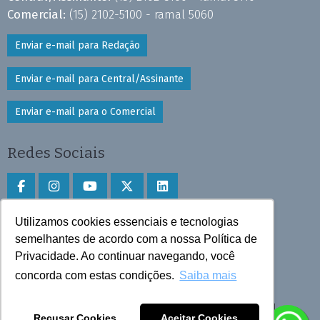
Comercial:
(15) 2102-5100 - ramal 5060
Enviar e-mail para Redação
Enviar e-mail para Central/Assinante
Enviar e-mail para o Comercial
Redes Sociais
Utilizamos cookies essenciais e tecnologias
Faça download do aplicativo
semelhantes de acordo com a nossa Política de
Privacidade. Ao continuar navegando, você
Play Store e App Store
concorda com estas condições.
Saiba mais
Todos os direitos reservados © 2025 Cruzeiro do Sul
Recusar Cookies
Aceitar Cookies