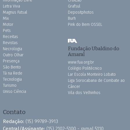
Informação Livre
CruxLab
Letra Viva
Grafsul
Magnus Futsal
Depositphotos
Mix
Burh
Motor
Pink do Bem OSSEL
Pets
Receitas
Revistas
Fundação Ubaldino do
Necrologia
Amaral
Outro Olhar
Presença
www.fua.org.br
São Bento
Colégio Politécnico
Tá na Rede
Lar Escola Monteiro Lobato
Tecnologia
Liga Sorocabana de Combate ao
Turismo
Câncer
Uniso Ciência
Vila dos Velhinhos
Contato
Redação:
(15) 99789-3913
Central/Assinante:
(15) 2102-5100 - ramal 5110