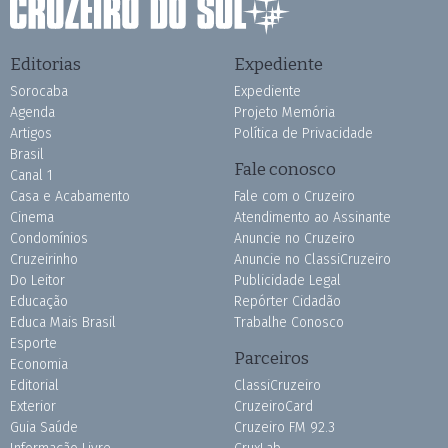
Editorias
Expediente
Sorocaba
Expediente
Agenda
Projeto Memória
Artigos
Política de Privacidade
Brasil
Fale conosco
Canal 1
Casa e Acabamento
Fale com o Cruzeiro
Cinema
Atendimento ao Assinante
Condomínios
Anuncie no Cruzeiro
Cruzeirinho
Anuncie no ClassiCruzeiro
Do Leitor
Publicidade Legal
Educação
Repórter Cidadão
Educa Mais Brasil
Trabalhe Conosco
Esporte
Parceiros
Economia
Editorial
ClassiCruzeiro
Exterior
CruzeiroCard
Guia Saúde
Cruzeiro FM 92.3