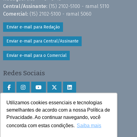
Central/Assinante:
(15) 2102-5100 - ramal 5110
Comercial:
(15) 2102-5100 - ramal 5060
Enviar e-mail para Redação
Enviar e-mail para Central/Assinante
Enviar e-mail para o Comercial
Redes Sociais
Utilizamos cookies essenciais e tecnologias
Faça download do aplicativo
semelhantes de acordo com a nossa Política de
Privacidade. Ao continuar navegando, você
Play Store e App Store
concorda com estas condições.
Saiba mais