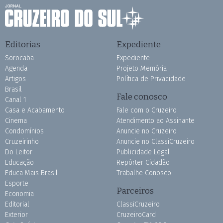
Editorias
Expediente
Sorocaba
Expediente
Agenda
Projeto Memória
Artigos
Política de Privacidade
Brasil
Fale conosco
Canal 1
Casa e Acabamento
Fale com o Cruzeiro
Cinema
Atendimento ao Assinante
Condomínios
Anuncie no Cruzeiro
Cruzeirinho
Anuncie no ClassiCruzeiro
Do Leitor
Publicidade Legal
Educação
Repórter Cidadão
Educa Mais Brasil
Trabalhe Conosco
Esporte
Parceiros
Economia
Editorial
ClassiCruzeiro
Exterior
CruzeiroCard