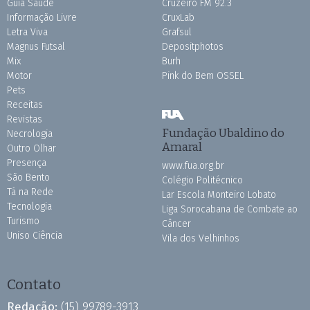
Guia Saúde
Cruzeiro FM 92.3
Informação Livre
CruxLab
Letra Viva
Grafsul
Magnus Futsal
Depositphotos
Mix
Burh
Motor
Pink do Bem OSSEL
Pets
Receitas
Revistas
Fundação Ubaldino do
Necrologia
Amaral
Outro Olhar
Presença
www.fua.org.br
São Bento
Colégio Politécnico
Tá na Rede
Lar Escola Monteiro Lobato
Tecnologia
Liga Sorocabana de Combate ao
Turismo
Câncer
Uniso Ciência
Vila dos Velhinhos
Contato
Redação:
(15) 99789-3913