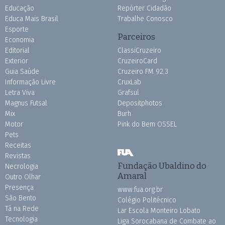
Educação
Repórter Cidadão
Educa Mais Brasil
Trabalhe Conosco
Esporte
Parceiros
Economia
Editorial
ClassiCruzeiro
Exterior
CruzeiroCard
Guia Saúde
Cruzeiro FM 92.3
Informação Livre
CruxLab
Letra Viva
Grafsul
Magnus Futsal
Depositphotos
Mix
Burh
Motor
Pink do Bem OSSEL
Pets
Receitas
Revistas
Fundação Ubaldino do
Necrologia
Amaral
Outro Olhar
Presença
www.fua.org.br
São Bento
Colégio Politécnico
Tá na Rede
Lar Escola Monteiro Lobato
Tecnologia
Liga Sorocabana de Combate ao