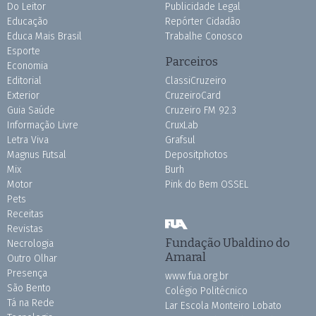
Do Leitor
Publicidade Legal
Educação
Repórter Cidadão
Educa Mais Brasil
Trabalhe Conosco
Esporte
Parceiros
Economia
Editorial
ClassiCruzeiro
Exterior
CruzeiroCard
Guia Saúde
Cruzeiro FM 92.3
Informação Livre
CruxLab
Letra Viva
Grafsul
Magnus Futsal
Depositphotos
Mix
Burh
Motor
Pink do Bem OSSEL
Pets
Receitas
Revistas
Fundação Ubaldino do
Necrologia
Amaral
Outro Olhar
Presença
www.fua.org.br
São Bento
Colégio Politécnico
Tá na Rede
Lar Escola Monteiro Lobato