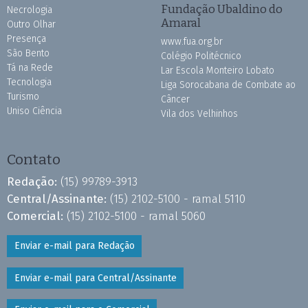
Fundação Ubaldino do
Necrologia
Amaral
Outro Olhar
Presença
www.fua.org.br
São Bento
Colégio Politécnico
Tá na Rede
Lar Escola Monteiro Lobato
Tecnologia
Liga Sorocabana de Combate ao
Turismo
Câncer
Uniso Ciência
Vila dos Velhinhos
Contato
Redação:
(15) 99789-3913
Central/Assinante:
(15) 2102-5100 - ramal 5110
Comercial:
(15) 2102-5100 - ramal 5060
Enviar e-mail para Redação
Enviar e-mail para Central/Assinante