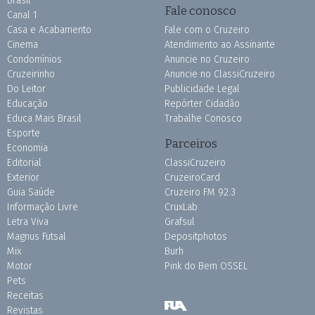
Brasil
Fale conosco
Canal 1
Casa e Acabamento
Fale com o Cruzeiro
Cinema
Atendimento ao Assinante
Condomínios
Anuncie no Cruzeiro
Cruzeirinho
Anuncie no ClassiCruzeiro
Do Leitor
Publicidade Legal
Educação
Repórter Cidadão
Educa Mais Brasil
Trabalhe Conosco
Esporte
Parceiros
Economia
Editorial
ClassiCruzeiro
Exterior
CruzeiroCard
Guia Saúde
Cruzeiro FM 92.3
Informação Livre
CruxLab
Letra Viva
Grafsul
Magnus Futsal
Depositphotos
Mix
Burh
Motor
Pink do Bem OSSEL
Pets
Receitas
Revistas