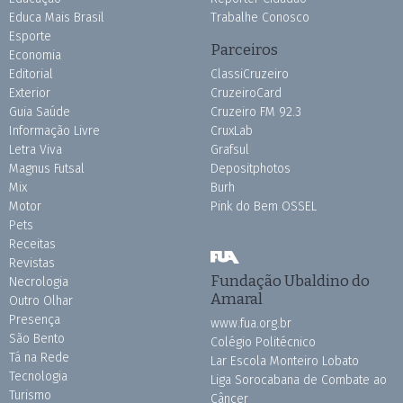
Educa Mais Brasil
Trabalhe Conosco
Esporte
Parceiros
Economia
Editorial
ClassiCruzeiro
Exterior
CruzeiroCard
Guia Saúde
Cruzeiro FM 92.3
Informação Livre
CruxLab
Letra Viva
Grafsul
Magnus Futsal
Depositphotos
Mix
Burh
Motor
Pink do Bem OSSEL
Pets
Receitas
Revistas
Fundação Ubaldino do
Necrologia
Amaral
Outro Olhar
Presença
www.fua.org.br
São Bento
Colégio Politécnico
Tá na Rede
Lar Escola Monteiro Lobato
Tecnologia
Liga Sorocabana de Combate ao
Turismo
Câncer