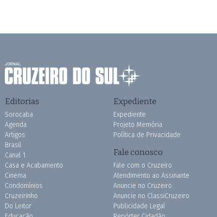
Editorias
Expediente
Sorocaba
Expediente
Agenda
Projeto Memória
Artigos
Política de Privacidade
Brasil
Fale conosco
Canal 1
Casa e Acabamento
Fale com o Cruzeiro
Cinema
Atendimento ao Assinante
Condomínios
Anuncie no Cruzeiro
Cruzeirinho
Anuncie no ClassiCruzeiro
Do Leitor
Publicidade Legal
Educação
Repórter Cidadão