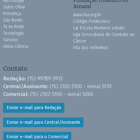
Fundação Ubaldino do
Necrologia
Amaral
Outro Olhar
Presença
www.fua.org.br
São Bento
Colégio Politécnico
Tá na Rede
Lar Escola Monteiro Lobato
Tecnologia
Liga Sorocabana de Combate ao
Turismo
Câncer
Uniso Ciência
Vila dos Velhinhos
Contato
Redação:
(15) 99789-3913
Central/Assinante:
(15) 2102-5100 - ramal 5110
Comercial:
(15) 2102-5100 - ramal 5060
Enviar e-mail para Redação
Enviar e-mail para Central/Assinante
Enviar e-mail para o Comercial