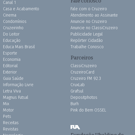
Fale conosco
Canal 1
Casa e Acabamento
Fale com o Cruzeiro
Cinema
Atendimento ao Assinante
Condomínios
Anuncie no Cruzeiro
Cruzeirinho
Anuncie no ClassiCruzeiro
Do Leitor
Publicidade Legal
Educação
Repórter Cidadão
Educa Mais Brasil
Trabalhe Conosco
Esporte
Parceiros
Economia
Editorial
ClassiCruzeiro
Exterior
CruzeiroCard
Guia Saúde
Cruzeiro FM 92.3
Informação Livre
CruxLab
Letra Viva
Grafsul
Magnus Futsal
Depositphotos
Mix
Burh
Motor
Pink do Bem OSSEL
Pets
Receitas
Revistas