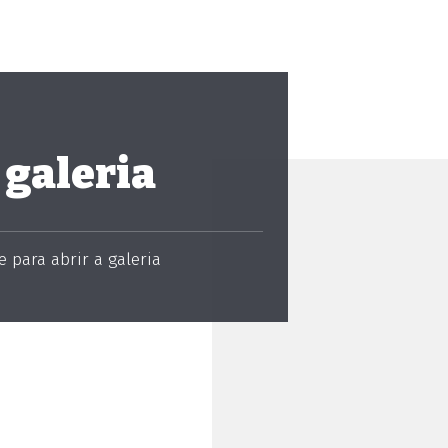
 galeria
 para abrir a galeria