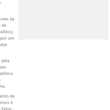
o
dores da
o de
público,
s por um
seja
 pela
reas
atólica
o
no.
mento de
onais e
 falou