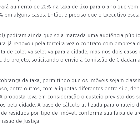
trará aumento de 20% na taxa de lixo para o ano que vem 
em alguns casos. Então, é preciso que o Executivo escla
sol) pediram ainda que seja marcada uma audiência públic
ura já renovou pela terceira vez o contrato com empresa d
a de coletiva seletiva para a cidade, mas nos dois casos
 do projeto, solicitando o envio à Comissão de Cidadania
e cobrança da taxa, permitindo que os imóveis sejam classi
ioso, entre outros, com alíquotas diferentes entre si e, de
 A proposta leva em consideração o custeio previsto dos s
os pela cidade. A base de cálculo utilizada para o rateio 
de resíduos por tipo de imóvel, conforme sua faixa de ár
issão de Justiça.