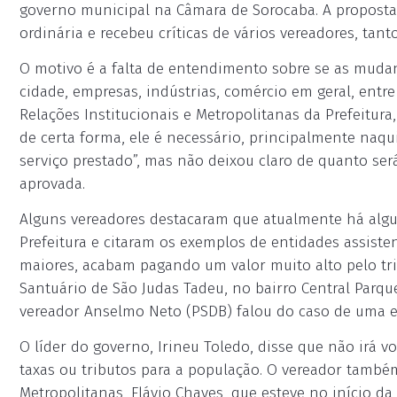
governo municipal na Câmara de Sorocaba. A proposta 
ordinária e recebeu críticas de vários vereadores, tan
O motivo é a falta de entendimento sobre se as muda
cidade, empresas, indústrias, comércio em geral, entr
Relações Institucionais e Metropolitanas da Prefeitura,
de certa forma, ele é necessário, principalmente naqu
serviço prestado”, mas não deixou claro de quanto ser
aprovada.
Alguns vereadores destacaram que atualmente há algu
Prefeitura e citaram os exemplos de entidades assisten
maiores, acabam pagando um valor muito alto pelo trib
Santuário de São Judas Tadeu, no bairro Central Parque
vereador Anselmo Neto (PSDB) falou do caso de uma en
O líder do governo, Irineu Toledo, disse que não irá 
taxas ou tributos para a população. O vereador também 
Metropolitanas, Flávio Chaves, que esteve no início da