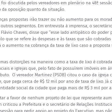
foi discutida pelos vereadores em plenário na 48ª sessã
to da oposição quanto da situação.
nças propostas irão trazer ou não aumento para os mora
e outros segmentos. Em entrevista à imprensa, o secretári
 Flávio Chaves, disse que “esse lado antipático do poder 
ilo que se refere às despesas e às taxas que são cobrada
á o aumento na cobrança da taxa de lixo caso a proposta 
mas distorções na maneira como a taxa de lixo é cobrada
ciais e igrejas que, pelo fato de possuírem imóveis em á
uto. O vereador Martinez (PSDB) citou o caso da igreja c
, que paga cerca de R$ 12 mil por ano de taxa de lixo. Já 
tidade social da cidade que paga mais de R$ 3 mil por a
votar a favor de nenhum projeto de lei que represente au
criticou a Prefeitura e o secretário de Relações Instituci
 sessão para pedir apoio ao projeto do Executivo, mas não