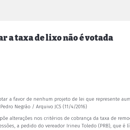
r a taxa de lixo não é votada
votar a favor de nenhum projeto de lei que represente au
 Pedro Negrão / Arquivo JCS (11/4/2016)
opõe alterações nos critérios de cobrança da taxa de rem
essões, a pedido do vereador Irineu Toledo (PRB), que é l