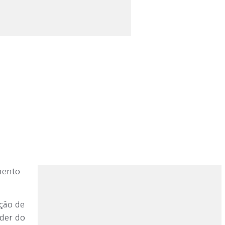
mento
oção de
íder do