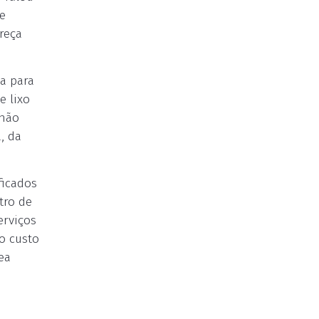
e
reça
a para
e lixo
 não
, da
ficados
ntro de
erviços
do custo
ea