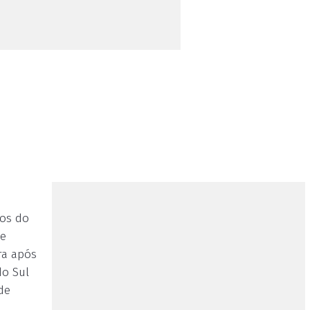
ios do
 e
ra após
do Sul
de