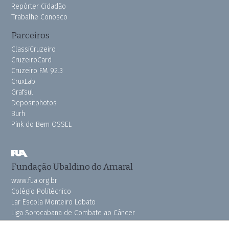
Repórter Cidadão
Trabalhe Conosco
Parceiros
ClassiCruzeiro
CruzeiroCard
Cruzeiro FM 92.3
CruxLab
Grafsul
Depositphotos
Burh
Pink do Bem OSSEL
Fundação Ubaldino do Amaral
www.fua.org.br
Colégio Politécnico
Lar Escola Monteiro Lobato
Liga Sorocabana de Combate ao Câncer
Vila dos Velhinhos