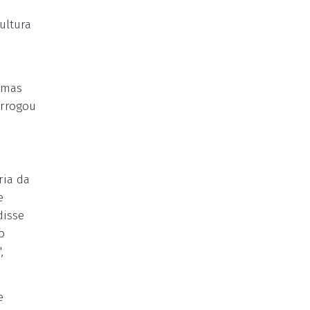
ultura
 mas
orrogou
ria da
e
disse
o
,
e