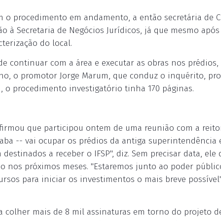
m o procedimento em andamento, a então secretária de C
ão à Secretaria de Negócios Jurídicos, já que mesmo após
terização do local.
de continuar com a área e executar as obras nos prédios,
unho, o promotor Jorge Marum, que conduz o inquérito, pr
, o procedimento investigatório tinha 170 páginas.
 afirmou que participou ontem de uma reunião com a reito
caba -- vai ocupar os prédios da antiga superintendência 
destinados a receber o IFSP", diz. Sem precisar data, ele 
do nos próximos meses. "Estaremos junto ao poder públic
ursos para iniciar os investimentos o mais breve possível"
 colher mais de 8 mil assinaturas em torno do projeto d