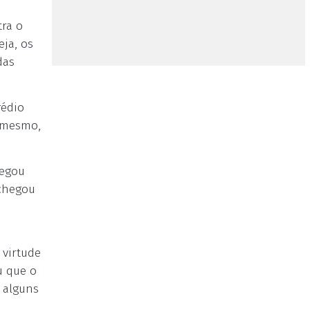
tra o
eja, os
das
rédio
o mesmo,
legou
 chegou
 virtude
u que o
, alguns