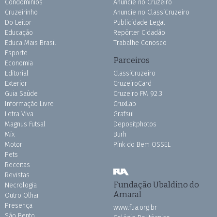
Condomínios
Anuncie no Cruzeiro
Cruzeirinho
Anuncie no ClassiCruzeiro
Do Leitor
Publicidade Legal
Educação
Repórter Cidadão
Educa Mais Brasil
Trabalhe Conosco
Esporte
Parceiros
Economia
Editorial
ClassiCruzeiro
Exterior
CruzeiroCard
Guia Saúde
Cruzeiro FM 92.3
Informação Livre
CruxLab
Letra Viva
Grafsul
Magnus Futsal
Depositphotos
Mix
Burh
Motor
Pink do Bem OSSEL
Pets
Receitas
Revistas
Fundação Ubaldino do
Necrologia
Amaral
Outro Olhar
Presença
www.fua.org.br
São Bento